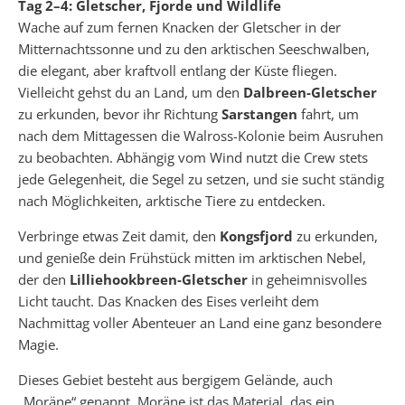
Tag 2–4: Gletscher, Fjorde und Wildlife
Wache auf zum fernen Knacken der Gletscher in der
Mitternachtssonne und zu den arktischen Seeschwalben,
die elegant, aber kraftvoll entlang der Küste fliegen.
Vielleicht gehst du an Land, um den
Dalbreen-Gletscher
zu erkunden, bevor ihr Richtung
Sarstangen
fahrt, um
nach dem Mittagessen die Walross-Kolonie beim Ausruhen
zu beobachten. Abhängig vom Wind nutzt die Crew stets
jede Gelegenheit, die Segel zu setzen, und sie sucht ständig
nach Möglichkeiten, arktische Tiere zu entdecken.
Verbringe etwas Zeit damit, den
Kongsfjord
zu erkunden,
und genieße dein Frühstück mitten im arktischen Nebel,
der den
Lilliehookbreen-Gletscher
in geheimnisvolles
Licht taucht. Das Knacken des Eises verleiht dem
Nachmittag voller Abenteuer an Land eine ganz besondere
Magie.
Dieses Gebiet besteht aus bergigem Gelände, auch
„Moräne“ genannt. Moräne ist das Material, das ein