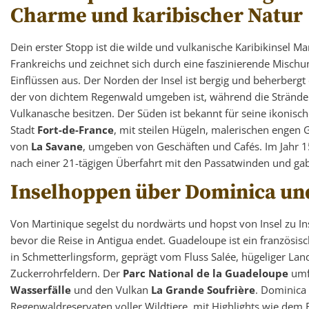
Charme und karibischer Natur
Dein erster Stopp ist die wilde und vulkanische Karibikinsel Mar
Frankreichs und zeichnet sich durch eine faszinierende Misch
Einflüssen aus. Der Norden der Insel ist bergig und beherberg
der von dichtem Regenwald umgeben ist, während die Strände d
Vulkanasche besitzen. Der Süden ist bekannt für seine ikonis
Stadt
Fort-de-France
, mit steilen Hügeln, malerischen enge
von
La Savane
, umgeben von Geschäften und Cafés. Im Jahr 
nach einer 21-tägigen Überfahrt mit den Passatwinden und ga
Inselhoppen über Dominica un
Von Martinique segelst du nordwärts und hopst von Insel zu 
bevor die Reise in Antigua endet. Guadeloupe ist ein französis
in Schmetterlingsform, geprägt vom Fluss Salée, hügeliger Lan
Zuckerrohrfeldern. Der
Parc National de la Guadeloupe
umf
Wasserfälle
und den Vulkan
La Grande Soufrière
. Dominica 
Regenwaldreservaten voller Wildtiere, mit Highlights wie dem 