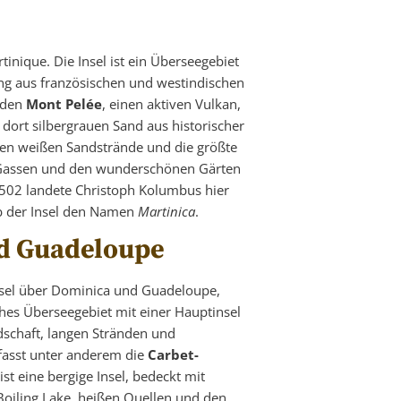
tinique. Die Insel ist ein Überseegebiet
ung aus französischen und westindischen
t den
Mont Pelée
, einen aktiven Vulkan,
ort silbergrauen Sand aus historischer
chen weißen Sandstrände und die größte
n Gassen und den wunderschönen Gärten
1502 landete Christoph Kolumbus hier
b der Insel den Namen
Martinica
.
d Guadeloupe
Insel über Dominica und Guadeloupe,
ches Überseegebiet mit einer Hauptinsel
dschaft, langen Stränden und
asst unter anderem die
Carbet-
ist eine bergige Insel, bedeckt mit
Boiling Lake, heißen Quellen und den