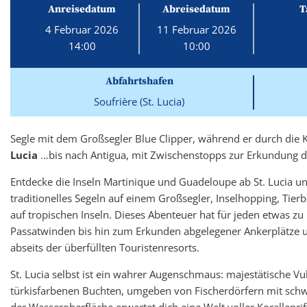
Anreisedatum
Abreisedatum
T
4 Februar 2026
11 Februar 2026
14:00
10:00
Abfahrtshafen
Soufrière (St. Lucia)
Segle mit dem Großsegler Blue Clipper, während er durch die K
Lucia
…bis nach Antigua, mit Zwischenstopps zur Erkundung d
Entdecke die Inseln Martinique und Guadeloupe ab St. Lucia u
traditionelles Segeln auf einem Großsegler, Inselhopping, Ti
auf tropischen Inseln. Dieses Abenteuer hat für jeden etwas zu
Passatwinden bis hin zum Erkunden abgelegener Ankerplätze un
abseits der überfüllten Touristenresorts.
St. Lucia selbst ist ein wahrer Augenschmaus: majestätische Vu
türkisfarbenen Buchten, umgeben von Fischerdörfern mit sch
der Wasseroberfläche erwartet dich eine Welt voller Korallenrif