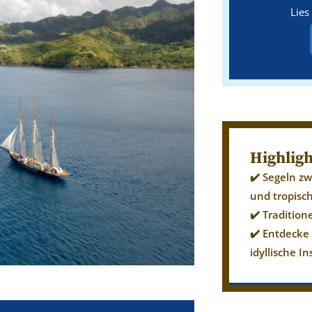
Lies
Highligh
✔️ Segeln z
und tropisc
✔️ Tradition
✔️ Entdecke
idyllische I