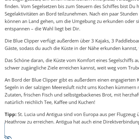
finden. Vom Segelsetzen bis zum Steuern des Schiffes bist Du h
Segelaktivitäten an Bord teilzunehmen. Nach ein paar Stunden
können an Land gehen, um die Umgebung zu erkunden oder si
entspannen – die Wahl liegt bei Dir.
Die Blue Clipper verfügt außerdem über 3 Kajaks, 3 Paddleboa
Gäste, sodass du auch die Küste in der Nähe erkunden kannst, 
Das Schöne daran, die Küste vom Komfort eines Segelschiffs au
schwer zugängliche Ziele erreichen kannst, weit weg vom Trube
An Bord der Blue Clipper gibt es außerdem einen engagierten 
Segeln in der salzigen Meeresluft nicht ums Kochen kümmern m
Zutaten, frischen Fisch und selbstgebackenes Brot, mit herzh
natürlich reichlich Tee, Kaffee und Kuchen!
Tipp:
St. Lucia und Antigua sind von Europa aus per Flugzeu
Heathrow zu erreichen. Antigua hat auch eine Direktverbindun