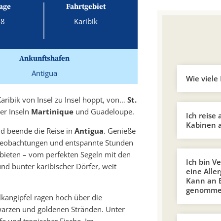
age
Fahrtgebiet
8
Karibik
Ankunftshafen
Antigua
Wie viele 
aribik von Insel zu Insel hoppt, von…
St.
er Inseln
Martinique
und Guadeloupe.
Ich reise 
Kabinen a
nd beende die Reise in
Antigua
. Genieße
erbeobachtungen und entspannte Stunden
 bieten – vom perfekten Segeln mit den
Ich bin V
d bunter karibischer Dörfer, weit
eine Alle
Kann an B
genomme
lkangipfel ragen hoch über die
warzen und goldenen Stränden. Unter
fe und tropischer Fische. Im