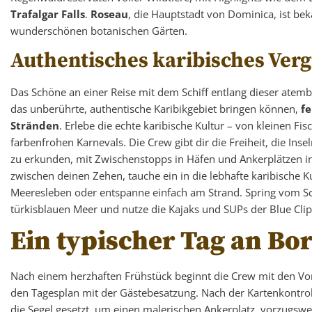
Trafalgar Falls
.
Roseau
, die Hauptstadt von Dominica, ist be
wunderschönen botanischen Gärten.
Authentisches karibisches Ver
Das Schöne an einer Reise mit dem Schiff entlang dieser atembe
das unberührte, authentische Karibikgebiet bringen können,
fe
Stränden
. Erlebe die echte karibische Kultur – von kleinen Fi
farbenfrohen Karnevals. Die Crew gibt dir die Freiheit, die I
zu erkunden, mit Zwischenstopps in Häfen und Ankerplätzen i
zwischen deinen Zehen, tauche ein in die lebhafte karibische K
Meeresleben oder entspanne einfach am Strand. Spring vom S
türkisblauen Meer und nutze die Kajaks und SUPs der Blue Clip
Ein typischer Tag an Bor
Nach einem herzhaften Frühstück beginnt die Crew mit den Vo
den Tagesplan mit der Gästebesatzung. Nach der Kartenkontro
die Segel gesetzt, um einen malerischen Ankerplatz, vorzugswe