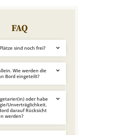
FAQ
Plätze sind noch frei?
allein. Wie werden die
n Bord eingeteilt?
egetarier(in) oder habe
rgie/Unverträglichkeit.
ord darauf Rücksicht
n werden?