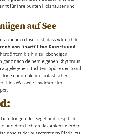
kannt für ihre bunten Holzhäuser und
gnügen auf See
raubenden Inseln ist, dass wir dich in
rnab von überfüllten Resorts und
scherdörfern bis hin zu lebendigen,
nseln ganz nach deinem eigenen Rhythmus
n abgelegenen Buchten. Spüre den Sand
ultur, schnorchle im fantastischen
chiff ins Wasser, schwimme im
per.
d:
rbereitungen der Segel und bespricht
lle und dem Lichten des Ankers werden
ise abseits der ausgetretenen Pfade, zu