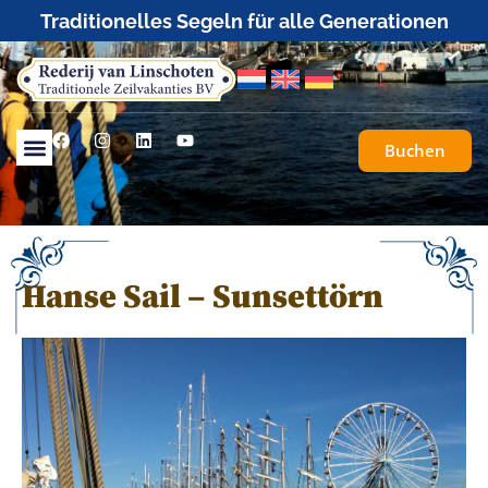
Segelreisen maßgeschneidert oder komplett
organisiert
Buchen
Hanse Sail – Sunsettörn