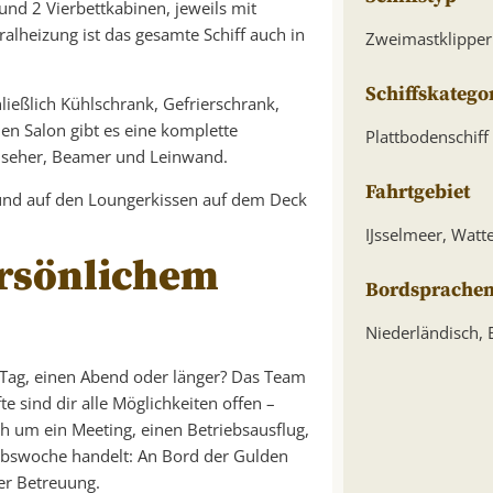
 und 2 Vierbettkabinen, jeweils mit
alheizung ist das gesamte Schiff auch in
Zweimastklipper
Schiffskatego
ließlich Kühlschrank, Gefrierschrank,
en Salon gibt es eine komplette
Plattbodenschiff
rnseher, Beamer und Leinwand.
Fahrtgebiet
, und auf den Loungerkissen auf dem Deck
IJsselmeer, Wat
ersönlichem
Bordsprache
Niederländisch, 
 Tag, einen Abend oder länger? Das Team
e sind dir alle Möglichkeiten offen –
ch um ein Meeting, einen Betriebsausflug,
aubswoche handelt: An Bord der Gulden
her Betreuung.