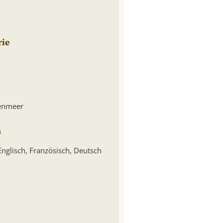
rie
tenmeer
n
Englisch, Französisch, Deutsch