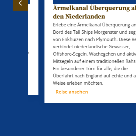
Ärmelkanal Überquerung ab
den Niederlanden
-
rt dich
Erlebe eine Ärmelkanal Überquerung an
nmeer
Bord des Tall Ships Morgenster und segle
en
von Enkhuizen nach Plymouth. Diese Reise
hen
verbindet niederländische Gewässer,
ist kein
Offshore-Segeln, Wachegehen und aktives
Mitsegeln auf einem traditionellen Rahsegler.
die mal
Ein besonderer Törn für alle, die die
Überfahrt nach England auf echte und aktive
Weise erleben möchten.
Reise ansehen