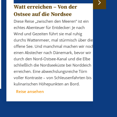
Watt erreichen – Von der
Watt
Ostsee auf die Nordsee
Leinen 
Abenteu
Diese Reise „zwischen den Meeren“ ist ein
von No
echtes Abenteuer für Entdecker: Je nach
und übe
Wind und Gezeiten führt sie mal ruhig
Stopps 
durchs Wattenmeer, mal stürmisch über die
Inseln,
offene See. Und manchmal machen wir noch
Vorerfa
einen Abstecher nach Dänemark, bevor wir
Naturli
durch den Nord-Ostsee-Kanal und die Elbe
richtig
schließlich die Nordseeküste bei Norddeich
erreichen. Eine abwechslungsreiche Törn
Reise
voller Kontraste – von Schleusenfahrten bis
kulinarischen Höhepunkten an Bord.
Reise ansehen