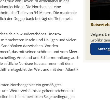
e Straße von Dover im Ärmelkanal in das
tlantiks bildet. Die Nordsee hat eine
nittliche Tiefe von 94 Metern. Die maximale
lich der Doggerbank beträgt die Tiefe meist
Reiseziel
det sich ein wunderschönes Unesco-
Belgien, De
t mit mehreren Inseln und Halligen und vielen
Großbritan
en Sandbänken dazwischen. Vor den
Mitseg
nmeer“, das mit seinen schönen und vom Meer
 Terschelling, Ameland und Schiermonnikoog auch
. Die südliche Nordsee ist zusammen mit dem
ifffahrtsgebiet der Welt und mit dem Atlantik
mten Nordseegebiet ein gemäßigtes
 und Wetterverhältnisse gekennzeichnet ist.
ellen bis hin zu perfekten Segelbedingungen