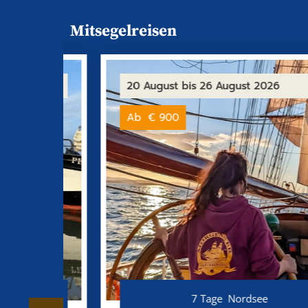
Mitsegelreisen
20 August
bis 26 August 2026
Ab
€ 900
r
7 Tage
Nordsee