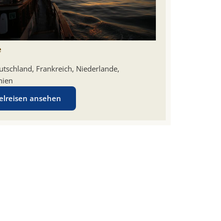
e
utschland, Frankreich, Niederlande,
nien
elreisen ansehen