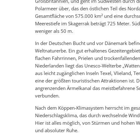
Großbritannien, und geht im Südwesten durch di
Polarmeer über, das den östlichen Teil des Norda
Gesamtfläche von 575.000 km² und eine durchsch
Meerestiefe im Skagerrak beträgt 725 Meter. Süd
weniger als 50 m.
In der Deutschen Bucht und vor Dänemark befin
Weltnaturerbe. Ein gut erhaltenes Gezeitengebie
flachen Fahrrinnen, Prielen und trockenfallend
Niederlanden liegt das Unesco-Welterbe „Watte
aus leicht zugänglichen Inseln Texel, Vlieland,
eine der größten touristischen Attraktionen ist
angrenzenden Ärmelkanal das meistbefahrene Sch
verbunden.
Nach dem Köppen-Klimasystem herrscht im gesa
Niederschlagsklima, das durch wechselnde Wind-
Hier ist alles möglich, von Stürmen und hohen W
und absoluter Ruhe.