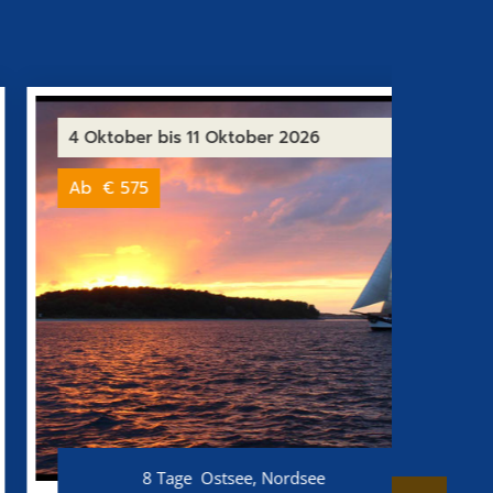
4 Oktober
bis 11 Oktober 2026
11 Ok
Ab
€ 575
Ab
€
8 Tage
Ostsee, Nordsee